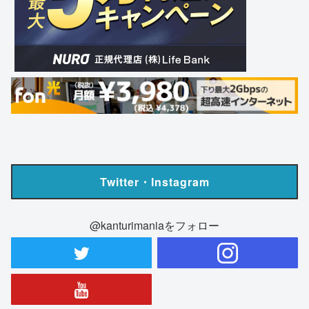
Twitter・Instagram
@kanturimaniaをフォロー