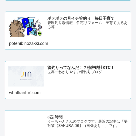
ポテポテの月イチ管釣り 毎日子育て
管理釣り場情報、住宅リフォーム、子育てあるあ
る等
potehibinozakki.com
管釣りってなんだ！？秘密結社KTC！
世界一わかりやすい管釣りブログ
whatkanturi.com
5匹/時間
うーちゃんさんのブログです。最近の記事は「要
対策【SAKURA D6】（画像あり）」です。