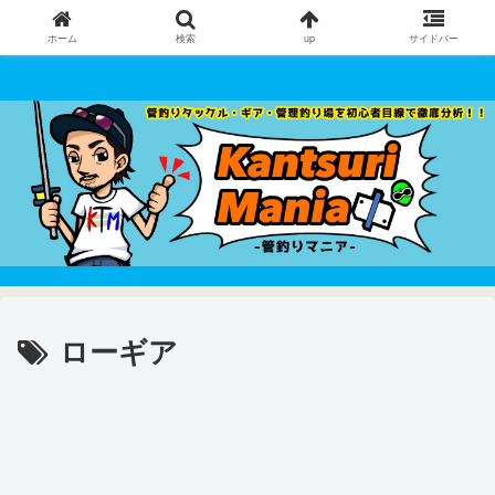
ホーム
検索
up
サイドバー
管釣りタックル・ギア・管理釣り場 を初心者目線で徹底分析！！
ローギア