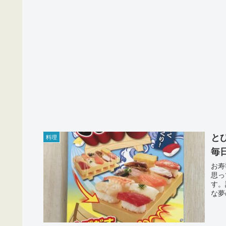
と
料理
毎
お寿
思っ
す。
な夢