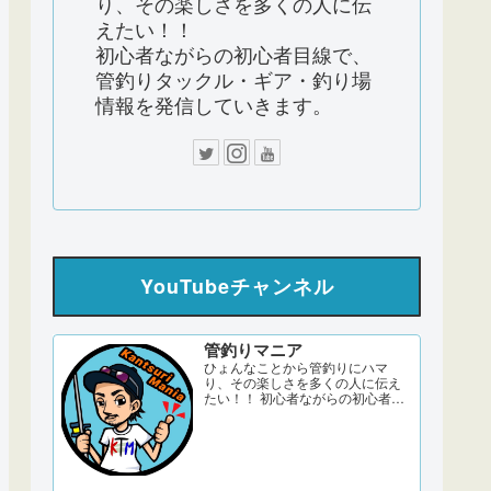
り、その楽しさを多くの人に伝
えたい！！
初心者ながらの初心者目線で、
管釣りタックル・ギア・釣り場
情報を発信していきます。
YouTubeチャンネル
管釣りマニア
ひょんなことから管釣りにハマ
り、その楽しさを多くの人に伝え
たい！！ 初心者ながらの初心者目
線で、管釣りタックル・ギア・釣
り場情報を発信していきます。 サ
ブch 【DERAO TV】 管釣りマニア
ブログ twitter Instagram 「このサ
イトはアフィリエイト広告
（Amazonアソシエイト含む）...