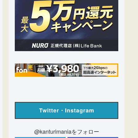
Twitter・Instagram
@kanturimaniaをフォロー