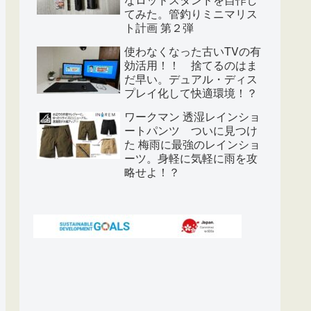
てみた。管釣りミニマリス
ト計画 第２弾
使わなくなった古いTVの有
効活用！！ 捨てるのはま
だ早い。デュアル・ディス
プレイ化して快適環境！？
ワークマン 透湿レインショ
ートパンツ ついに見つけ
た 梅雨に最強のレインショ
ーツ。身軽に気軽に雨を攻
略せよ！？