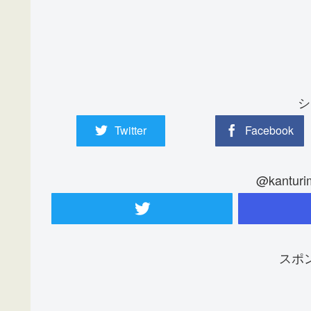
シ
Twitter
Facebook
@kantu
スポ