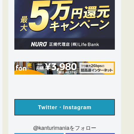
Twitter・Instagram
@kanturimaniaをフォロー