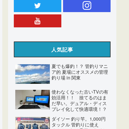
人気記事
夏でも爆釣！？ 管釣りマニ
ア的 夏場にオススメの管理
釣り場 in 関東
使わなくなった古いTVの有
効活用！！ 捨てるのはま
だ早い。デュアル・ディス
プレイ化して快適環境！？
ダイソー 釣り竿。1,000円
タックル 管釣りに使え