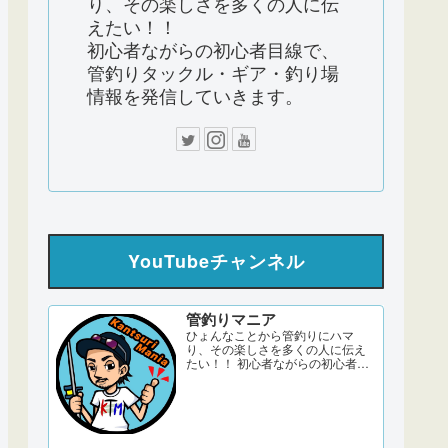
り、その楽しさを多くの人に伝
えたい！！
初心者ながらの初心者目線で、
管釣りタックル・ギア・釣り場
情報を発信していきます。
YouTubeチャンネル
管釣りマニア
ひょんなことから管釣りにハマ
り、その楽しさを多くの人に伝え
たい！！ 初心者ながらの初心者目
線で、管釣りタックル・ギア・釣
り場情報を発信していきます。 サ
ブch 【DERAO TV】 管釣りマニア
ブログ twitter Instagram 「このサ
イトはアフィリエイト広告
（Amazonアソシエイト含む）...