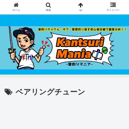
ホーム
検索
up
サイドバー
管釣りタックル・ギア・管理釣り場 を初心者目線で徹底分析！！
ベアリングチューン