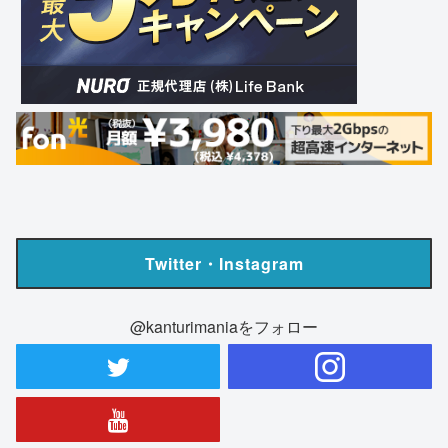
Twitter・Instagram
@kanturimaniaをフォロー