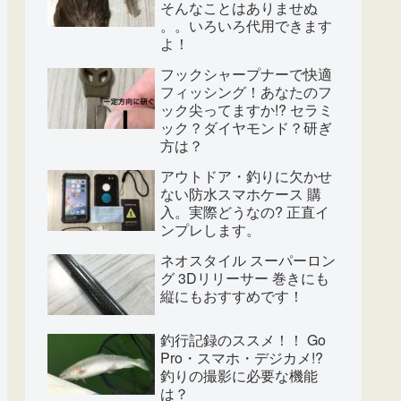
そんなことはありませぬ
。。いろいろ代用できます
よ！
フックシャープナーで快適
フィッシング！あなたのフ
ック尖ってますか!? セラミ
ック？ダイヤモンド？研ぎ
方は？
アウトドア・釣りに欠かせ
ない防水スマホケース 購
入。実際どうなの? 正直イ
ンプレします。
ネオスタイル スーパーロン
グ 3Dリリーサー 巻きにも
縦にもおすすめです！
釣行記録のススメ！！ Go
Pro・スマホ・デジカメ!?
釣りの撮影に必要な機能
は？