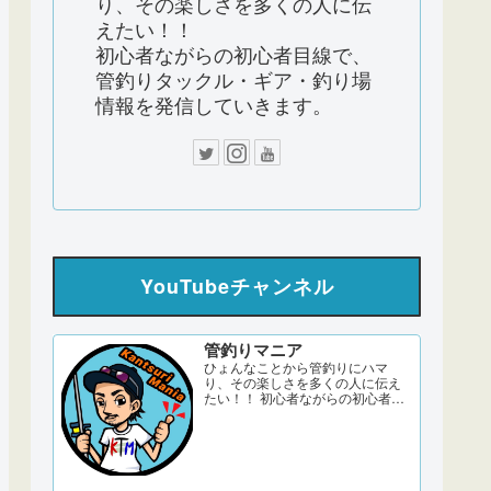
り、その楽しさを多くの人に伝
えたい！！
初心者ながらの初心者目線で、
管釣りタックル・ギア・釣り場
情報を発信していきます。
YouTubeチャンネル
管釣りマニア
ひょんなことから管釣りにハマ
り、その楽しさを多くの人に伝え
たい！！ 初心者ながらの初心者目
線で、管釣りタックル・ギア・釣
り場情報を発信していきます。 サ
ブch 【DERAO TV】 管釣りマニア
ブログ twitter Instagram 「このサ
イトはアフィリエイト広告
（Amazonアソシエイト含む）...