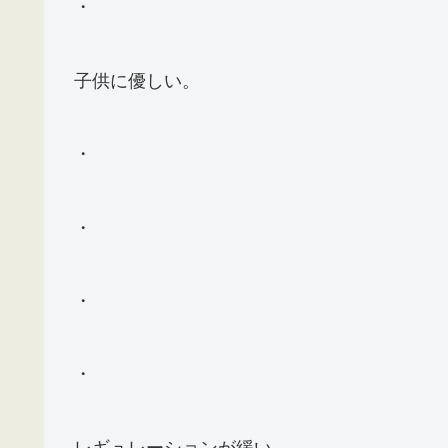
・
子供に優しい。
・
・
・
・
レギュレーションが緩い。