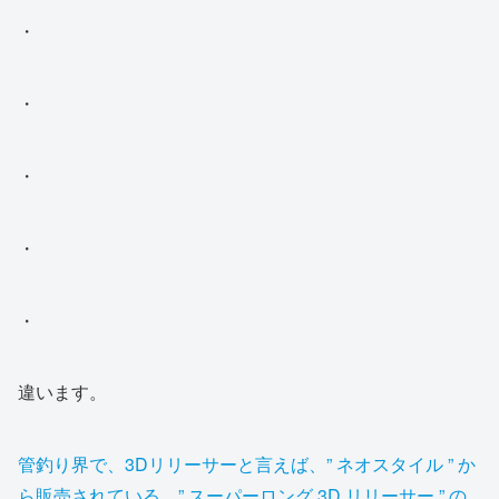
・
・
・
・
・
違います。
管釣り界で、3Dリリーサーと言えば、” ネオスタイル ” か
ら販売されている、” スーパーロング 3D リリーサー ” の