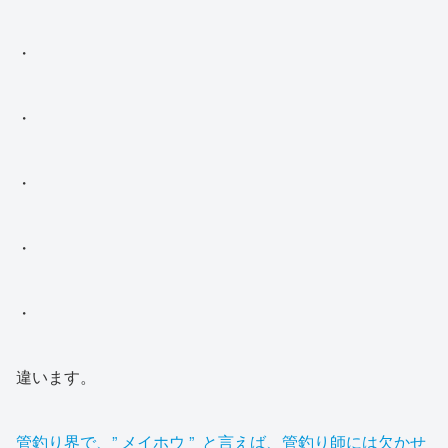
・
・
・
・
・
違います。
管釣り界で、” メイホウ ” と言えば、管釣り師には欠かせ