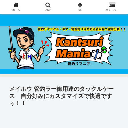
ホーム
検索
up
サイドバー
管釣りタックル・ギア・管理釣り場 を初心者目線で徹底分析！！
メイホウ 管釣ラー御用達のタックルケー
ス 自分好みにカスタマイズで快適です
ぅ！！