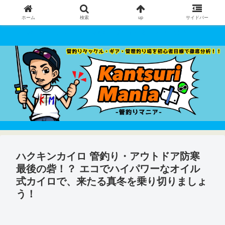
ホーム
検索
up
サイドバー
管釣りタックル・ギア・管理釣り場 を初心者目線で徹底分析！！
ハクキンカイロ 管釣り・アウトドア防寒
最後の砦！？ エコでハイパワーなオイル
式カイロで、来たる真冬を乗り切りましょ
う！