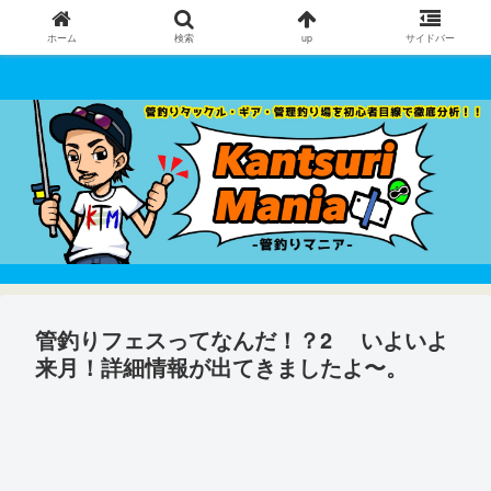
ホーム
検索
up
サイドバー
管釣りタックル・ギア・管理釣り場 を初心者目線で徹底分析！！
管釣りフェスってなんだ！？2 いよいよ
来月！詳細情報が出てきましたよ〜。