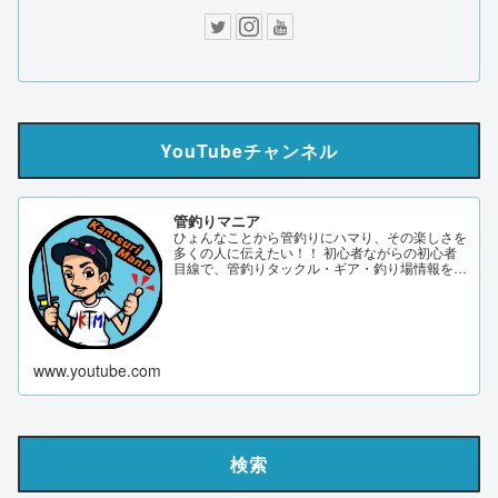
YouTubeチャンネル
管釣りマニア
ひょんなことから管釣りにハマり、その楽しさを
多くの人に伝えたい！！ 初心者ながらの初心者
目線で、管釣りタックル・ギア・釣り場情報を発
信していきます。 サブch 【DERAO TV】 管釣り
マニアブログ twitter Instagram 「このサイトはア
フィリエイト広告（Amazonアソシエイト含
む）...
www.youtube.com
検索