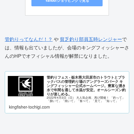
Yahoo!ショッピングで見る
管釣りってなんだ！？
や
貧乏釣り部員五時レンジャー
で
は、情報も出ていましたが、会場のキングフィッシャーさ
んのHPでオフィシャル情報が解禁になりました。
管釣りフェス - 栃木県大田原市のトラウトとブラ
ックバスの管理釣り場のアングラーズパーク キ
ングフィッシャー公式ホームページ。豊富な湧き
水で年間を通して水温が安定。オールシーズン釣
りが楽しめる。
2022年4月3日（日） 大人気企画、再び開催！ 「釣って」
「捌いて」「焼いて」「食べて」「見て」「知って」「
kingfisher-tochigi.com