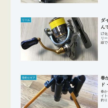
ダ
リール
ん
LT
リー
線で
春
管釣りギア
ド
春か
イト
釣り