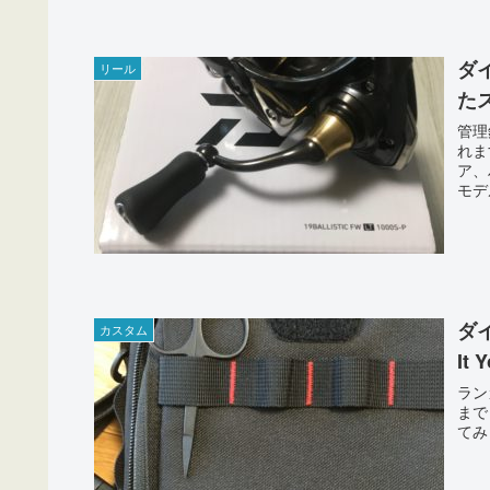
ダイ
リール
た
管理
れま
ア、
モデ
ダ
カスタム
It 
ラン
まで
てみ