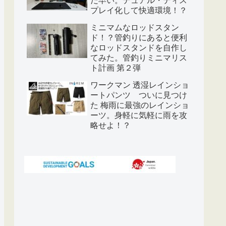
プレイ化して快適環境！？
ミニマムなロッドスタン
ド！？管釣りにあると便利
なロッドスタンドを自作し
てみた。管釣りミニマリス
ト計画 第２弾
ワークマン 透湿レインショ
ートパンツ ついに見つけ
た 梅雨に最強のレインショ
ーツ。身軽に気軽に雨を攻
略せよ！？