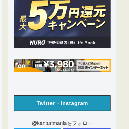
Twitter・Instagram
@kanturimaniaをフォロー