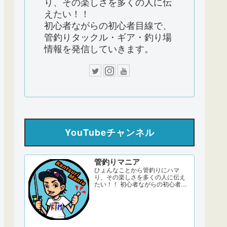
り、その楽しさを多くの人に伝
えたい！！
初心者ながらの初心者目線で、
管釣りタックル・ギア・釣り場
情報を発信していきます。
YouTubeチャンネル
管釣りマニア
ひょんなことから管釣りにハマ
り、その楽しさを多くの人に伝え
たい！！ 初心者ながらの初心者目
線で、管釣りタックル・ギア・釣
り場情報を発信していきます。 サ
ブch 【DERAO TV】 管釣りマニア
ブログ twitter Instagram 「このサ
イトはアフィリエイト広告
（Amazonアソシエイト含む）...