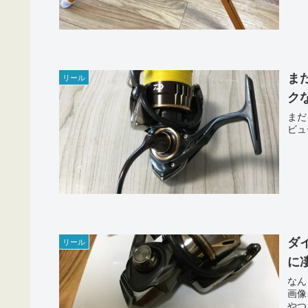
まだ
リール
ク
まだ
ビュ
ダ
リール
に
なん
画像
やつ