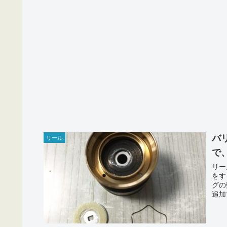
バ
リール
で
リー
をす
グの
追加