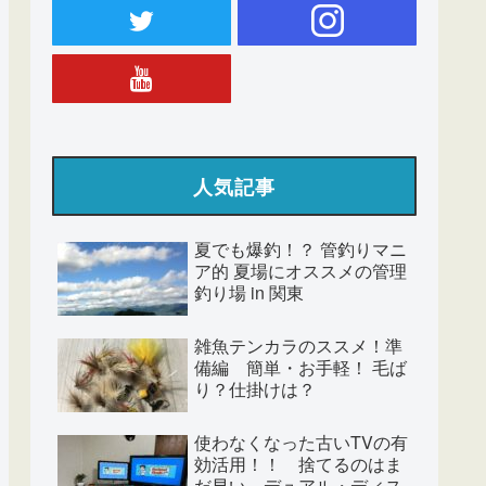
人気記事
夏でも爆釣！？ 管釣りマニ
ア的 夏場にオススメの管理
釣り場 in 関東
雑魚テンカラのススメ！準
備編 簡単・お手軽！ 毛ば
り？仕掛けは？
使わなくなった古いTVの有
効活用！！ 捨てるのはま
だ早い。デュアル・ディス