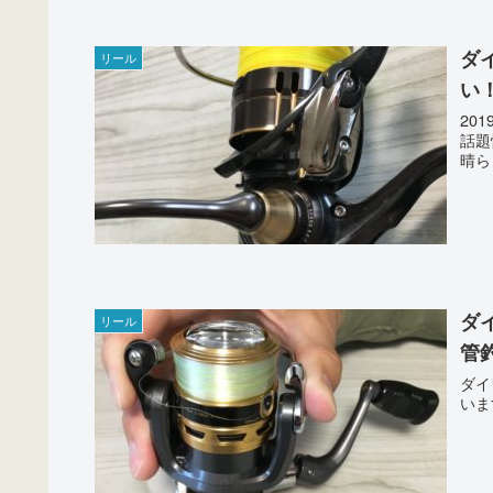
ダ
リール
い
20
話題
晴ら
ダ
リール
管
ダイ
いま