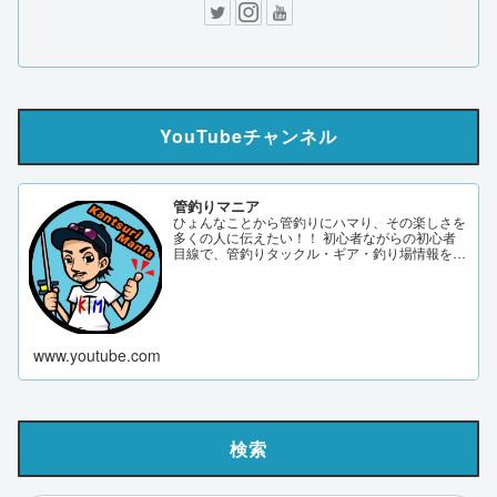
YouTubeチャンネル
管釣りマニア
ひょんなことから管釣りにハマり、その楽しさを
多くの人に伝えたい！！ 初心者ながらの初心者
目線で、管釣りタックル・ギア・釣り場情報を発
信していきます。 サブch 【DERAO TV】 管釣り
マニアブログ twitter Instagram 「このサイトはア
フィリエイト広告（Amazonアソシエイト含
む）...
www.youtube.com
検索