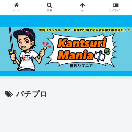
ホーム
検索
up
サイドバー
管釣りタックル・ギア・管理釣り場 を初心者目線で徹底分析！！
バチプロ