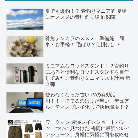
夏でも爆釣！？ 管釣りマニア的 夏場
にオススメの管理釣り場 in 関東
雑魚テンカラのススメ！準備編 簡
単・お手軽！ 毛ばり？仕掛けは？
ミニマムなロッドスタンド！？管釣り
にあると便利なロッドスタンドを自作
してみた。管釣りミニマリスト計画 第
２弾
使わなくなった古いTVの有効活
用！！ 捨てるのはまだ早い。デュア
ル・ディスプレイ化して快適環境！？
ワークマン 透湿レインショートパン
ツ ついに見つけた 梅雨に最強のレイ
ンショーツ。身軽に気軽に雨を攻略せ