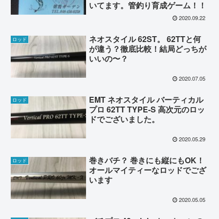
いてます。管釣り育成ゲーム！！
2020.09.22
ネオスタイル 62ST。 62TTと何
ロッド
が違う？徹底比較！結局どっちが
いいの〜？
2020.07.05
EMT ネオスタイル バーティカル
ロッド
プロ 62TT TYPE-S 高次元のロッ
ドでございました。
2020.05.29
巻きバチ？ 巻きにも縦にもOK！
ロッド
オールマイティーなロッドでござ
います
2020.05.05