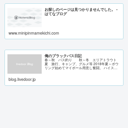
お探しのページは見つかりませんでした。 -
はてなブログ
www.minipinmamekichi.com
俺のブラックバス日記
春～秋 バス釣り 秋～冬 エリアトラウト
夏 旅行、キャンプ、グルメ等 2018年夏～ボウ
リング始めてマイボール用意し奮闘。 ハイスコ
ア247 興味を持ったことを記録/色んなジャンル
にチャレンジ。
blog.livedoor.jp