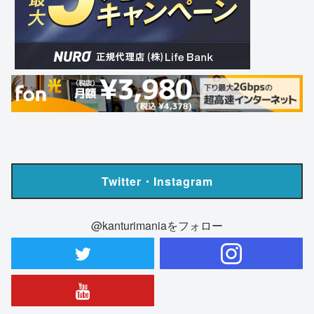
Twitter・Instagram
@kanturimaniaをフォロー