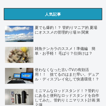
人気記事
夏でも爆釣！？ 管釣りマニア的 夏場
にオススメの管理釣り場 in 関東
雑魚テンカラのススメ！準備編 簡
単・お手軽！ 毛ばり？仕掛けは？
使わなくなった古いTVの有効活
用！！ 捨てるのはまだ早い。デュア
ル・ディスプレイ化して快適環境！？
ミニマムなロッドスタンド！？管釣り
にあると便利なロッドスタンドを自作
してみた。管釣りミニマリスト計画 第
２弾