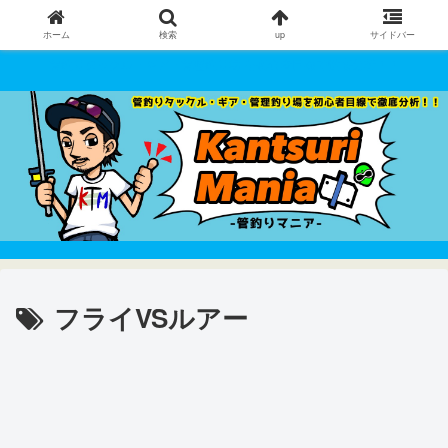
ホーム
検索
up
サイドバー
管釣りタックル・ギア・管理釣り場 を初心者目線で徹底分析！！
フライVSルアー