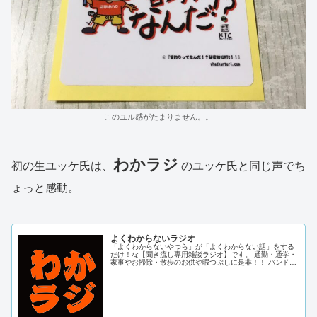
このユル感がたまりません。。
わかラジ
初の生ユッケ氏は、
のユッケ氏と同じ声でち
ょっと感動。
よくわからないラジオ
「よくわからないやつら」が「よくわからない話」をする
だけ！な【聞き流し専用雑談ラジオ】です。 通勤・通学・
家事やお掃除・散歩のお供や暇つぶしに是非！！ バンドマ
ンの「イトーさん」とブロガーの「ユッケ」の二人が 最近
気になることや時事ネタなどについてよくわからないお話
をするラジオチャンネル。 毎週水曜、土曜の７時...