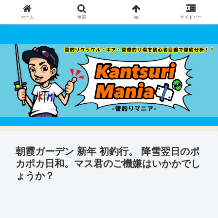
ホーム
検索
up
サイドバー
管釣りタックル・ギア・管理釣り場 を初心者目線で徹底分析！！
朝霞ガーデン 新年 初釣行。 降雪翌日のポ
カポカ日和。マス君のご機嫌はいかかでし
ょうか？