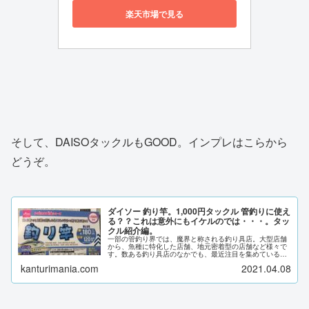
楽天市場で見る
そして、DAISOタックルもGOOD。インプレはこらから
どうぞ。
ダイソー 釣り竿。1,000円タックル 管釣りに使え
る？？これは意外にもイケルのでは・・・。タッ
クル紹介編。
一部の管釣り界では、魔界と称される釣り具店。大型店舗
から、魚種に特化した店舗、地元密着型の店舗など様々で
す。数ある釣り具店のなかでも、最近注目を集めているシ
ョップがあります。言うまでもりませんが、それは、ダイ
kanturimania.com
2021.04.08
ソーです。そんなダイソーで素敵なものを購入してきまし
た。