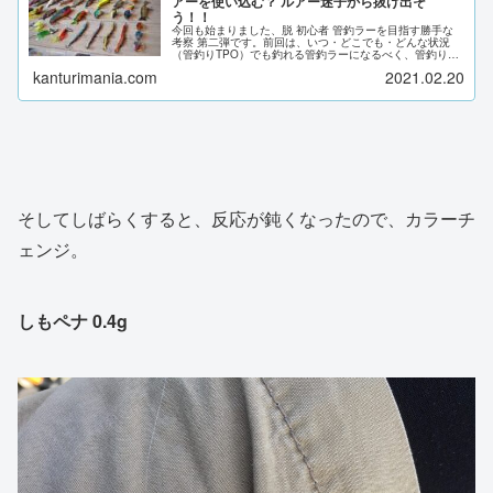
アーを使い込む？ ルアー迷子から抜け出そ
う！！
今回も始まりました、脱 初心者 管釣ラーを目指す勝手な
考察 第二弾です。前回は、いつ・どこでも・どんな状況
（管釣りTPO）でも釣れる管釣ラーになるべく、管釣りに
おける引き出しについて考えてみました。第二弾は、ルア
kanturimania.com
2021.02.20
ー迷子についてツラツラと。。優しい気持ちでどうぞ！！
そしてしばらくすると、反応が鈍くなったので、カラーチ
ェンジ。
しもペナ 0.4g