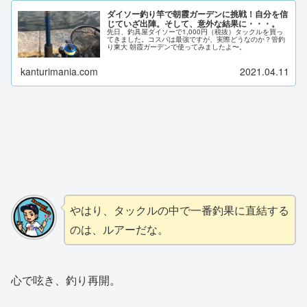
ダイソー釣り竿で朝霞ガーデンに挑戦！自分を信
じていざ出陣。そして、意外な結果に・・・。
先日、釣具屋ダイソーで1,000円（税抜）タックルを買っ
てきました。コスパは最強ですが、実際どうなのか？管釣
り東大 朝霞ガーデンで使ってみましたよ〜。
kanturimania.com
2021.04.11
やはり、タックルの中で一番釣果に直結する
のは、ルアーだな。
心で呟き、釣り再開。