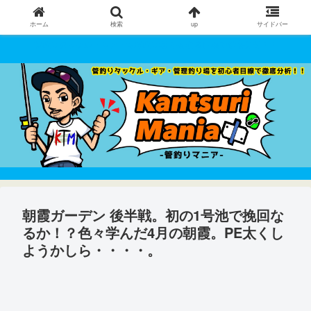
ホーム
検索
up
サイドバー
管釣りタックル・ギア・管理釣り場 を初心者目線で徹底分析！！
朝霞ガーデン 後半戦。初の1号池で挽回な
るか！？色々学んだ4月の朝霞。PE太くし
ようかしら・・・・。