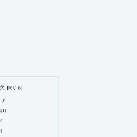
次
ッチ
釣り
ド
け