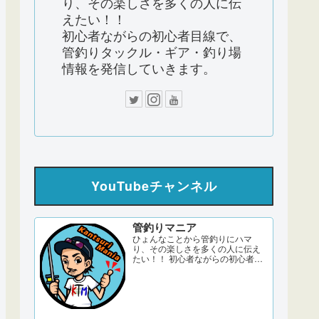
り、その楽しさを多くの人に伝
えたい！！
初心者ながらの初心者目線で、
管釣りタックル・ギア・釣り場
情報を発信していきます。
YouTubeチャンネル
管釣りマニア
ひょんなことから管釣りにハマ
り、その楽しさを多くの人に伝え
たい！！ 初心者ながらの初心者目
線で、管釣りタックル・ギア・釣
り場情報を発信していきます。 サ
ブch 【DERAO TV】 管釣りマニア
ブログ twitter Instagram 「このサ
イトはアフィリエイト広告
（Amazonアソシエイト含む）...