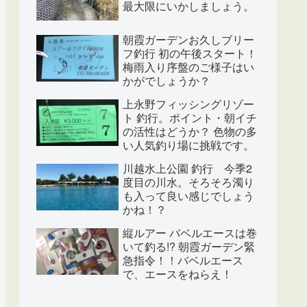
最大限にいかしましょう。
朝霞ガーデンお久しブリー
フ釣行 初の午後スタート！
梅雨入り序盤のご様子はい
かがでしょうか？
上永野フィッシングリゾー
ト 釣行。ポイント・朝イチ
の活性はどうか？ 色物の多
い人気釣り場に挑戦です。
川越水上公園 釣行 今季2
度目の川水。そろそろ濁り
も入って良い感じでしょう
かね！？
縦ルアー バベルエースは巻
いて釣る!? 朝霞ガーデン緊
急指令！！バベルエース
で、エースをねらえ！