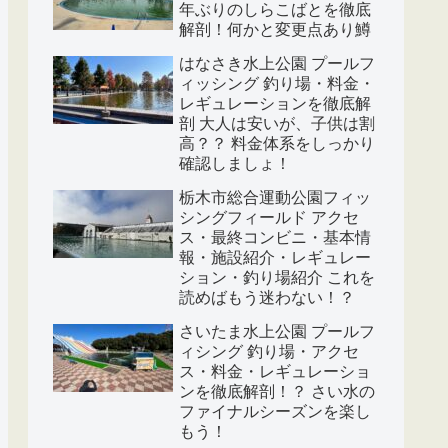
年ぶりのしらこばとを徹底
解剖！何かと変更点あり鱒
はなさき水上公園 プールフ
ィッシング 釣り場・料金・
レギュレーションを徹底解
剖 大人は安いが、子供は割
高？？ 料金体系をしっかり
確認しましょ！
栃木市総合運動公園フィッ
シングフィールド アクセ
ス・最終コンビニ・基本情
報・施設紹介・レギュレー
ション・釣り場紹介 これを
読めばもう迷わない！？
さいたま水上公園 プールフ
ィシング 釣り場・アクセ
ス・料金・レギュレーショ
ンを徹底解剖！？ さい水の
ファイナルシーズンを楽し
もう！