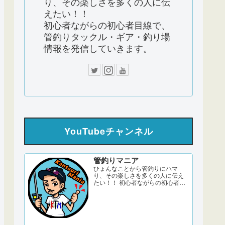
り、その楽しさを多くの人に伝
えたい！！
初心者ながらの初心者目線で、
管釣りタックル・ギア・釣り場
情報を発信していきます。
YouTubeチャンネル
管釣りマニア
ひょんなことから管釣りにハマ
り、その楽しさを多くの人に伝え
たい！！ 初心者ながらの初心者目
線で、管釣りタックル・ギア・釣
り場情報を発信していきます。 サ
ブch 【DERAO TV】 管釣りマニア
ブログ twitter Instagram 「このサ
イトはアフィリエイト広告
（Amazonアソシエイト含む）...