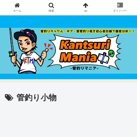
ホーム
検索
up
サイドバー
管釣りタックル・ギア・管理釣り場 を初心者目線で徹底分析！！
管釣り小物