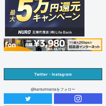
Twitter・Instagram
@kanturimaniaをフォロー