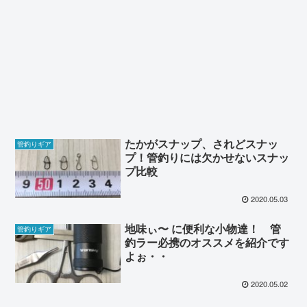
たかがスナップ、されどスナッ
管釣りギア
プ！管釣りには欠かせないスナッ
プ比較
2020.05.03
地味ぃ〜 に便利な小物達！ 管
管釣りギア
釣ラー必携のオススメを紹介です
よぉ・・
2020.05.02