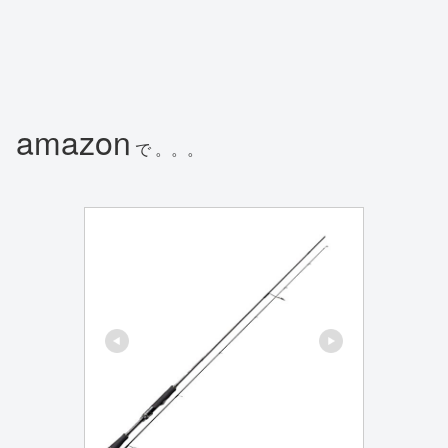
amazon
で 。。。