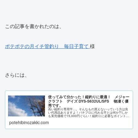
この記事を書かれたのは、
ポテポテの月イチ管釣り 毎日子育て
様
さらには、
使ってみて分かった！縦釣りに最適！ メジャー
クラフト デイズ DYS-S632UL/SFS 物凄く優
秀です。
高い縦釣り専用竿…。そんなもの買えないっていう方は良
い代用品ありますよ！バチプロに代わる竿とは何か?!しか
も実売価格で15,000円ぐらい！縦釣りに必要なポイントは
押さえてあります。メジャークラフト恐るべし！ DYS-
potehibinozakki.com
S632UL/SFS！