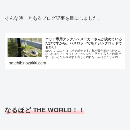
そんな時、とあるブログ記事を目にしました。
エリア専用タックル？メーカーさんが決めている
だけですから。バスロッドでもアジングロッドで
もOK！
はい、こんにちは。ポテポテです。私が数年前から好きに
なったエリアトラウトフィッシング。平たく言うと釣堀で
す。もっと分かりやすく言うと釣れない人はとことん釣れ
ない釣堀です。自然河川、湖沼での入漁料をはるかに超え
potehibinozakki.com
る1日4,000円～4,500円...
なるほど THE WORLD！！