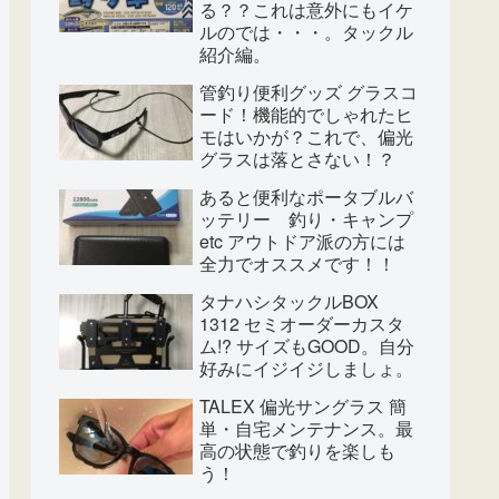
る？？これは意外にもイケ
ルのでは・・・。タックル
紹介編。
管釣り便利グッズ グラスコ
ード！機能的でしゃれたヒ
モはいかが？これで、偏光
グラスは落とさない！？
あると便利なポータブルバ
ッテリー 釣り・キャンプ
etc アウトドア派の方には
全力でオススメです！！
タナハシタックルBOX
1312 セミオーダーカスタ
ム!? サイズもGOOD。自分
好みにイジイジしましょ。
TALEX 偏光サングラス 簡
単・自宅メンテナンス。最
高の状態で釣りを楽しも
う！