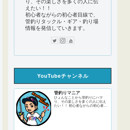
り、その楽しさを多くの人に伝
えたい！！
初心者ながらの初心者目線で、
管釣りタックル・ギア・釣り場
情報を発信していきます。
YouTubeチャンネル
管釣りマニア
ひょんなことから管釣りにハマ
り、その楽しさを多くの人に伝え
たい！！ 初心者ながらの初心者目
線で、管釣りタックル・ギア・釣
り場情報を発信していきます。 サ
ブch 【DERAO TV】 管釣りマニア
ブログ twitter Instagram 「このサ
イトはアフィリエイト広告
（Amazonアソシエイト含む）...