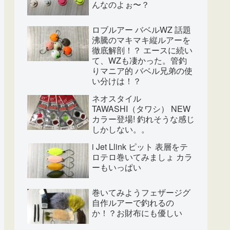
んなのよぉ〜？
ロブルアー バベルWZ 話題
沸騰のマキマキ縦ルアーを
徹底解剖！？ エースに続い
て、WZも凄かった。管釣
りマニア的 バベル兄弟の使
い分けは！？
ネオスタイル
TAWASHI（タワシ） NEW
カラー登場! 釣れそうな感じ
しかしない。。
i Jet Llink ピット 表層をテ
ロテロ巻いてみましょ カラ
ーもいっぱい
巻いてみようフェザージグ
自作ルアーで釣れるの
か！？お財布にも優しい