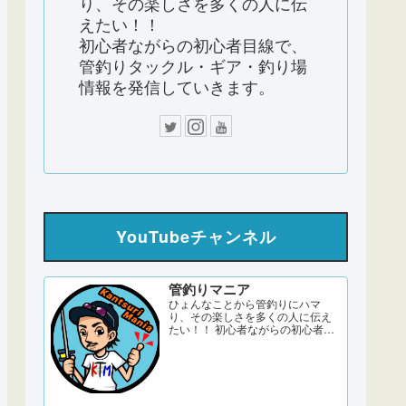
り、その楽しさを多くの人に伝
えたい！！
初心者ながらの初心者目線で、
管釣りタックル・ギア・釣り場
情報を発信していきます。
YouTubeチャンネル
管釣りマニア
ひょんなことから管釣りにハマ
り、その楽しさを多くの人に伝え
たい！！ 初心者ながらの初心者目
線で、管釣りタックル・ギア・釣
り場情報を発信していきます。 サ
ブch 【DERAO TV】 管釣りマニア
ブログ twitter Instagram 「このサ
イトはアフィリエイト広告
（Amazonアソシエイト含む）...